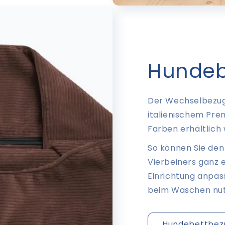
Hundeb
Der Wechselbezug
italienischem Pre
Farben erhältlich 
So können Sie den 
Vierbeiners ganz 
Einrichtung anpas
beim Waschen nut
Hundebettbez