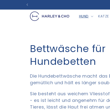
Direkt
zum
Inhalt
HUND
KATZE
K
Bettwäsche für
a
Hundebetten
t
Die Hundebettwäsche macht das Be
gemütlich und hält es länger saub
e
Sie besteht aus weichem Vliesstof
g
- es ist leicht und angenehm für d
Tieres, lässt die Haut frei atmen u