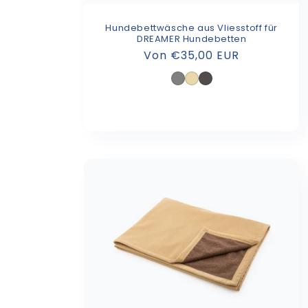
Hundebettwäsche aus Vliesstoff für
DREAMER Hundebetten
Normaler
Von €35,00 EUR
Preis
Grau
Beige
Graphite