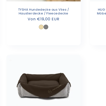
TYSHA Hundedecke aus Vlies /
HUG 
Haustierdecke / Fleecedecke
Möbel
Normaler
Von €19,00 EUR
Preis
Beige
Grau