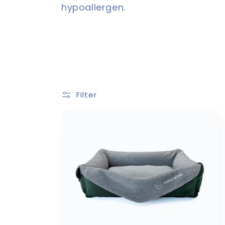
o
hypoallergen.
r
i
e
Filter
: