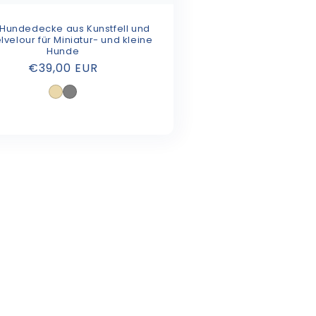
Hundedecke aus Kunstfell und
velour für Miniatur- und kleine
Hunde
Normaler
€39,00 EUR
Preis
Beige
Grau