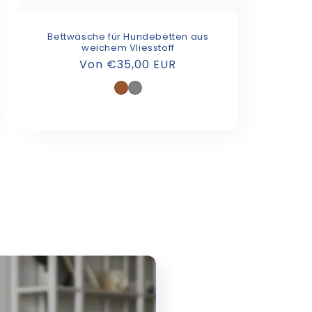
Bettwäsche für Hundebetten aus
weichem Vliesstoff
Normaler
Von €35,00 EUR
Preis
Braun
Grau